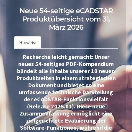
Neue 54-seitige eCADSTAR
Produktübersicht vom 31.
März 2026
Hinweis:
Recherche leicht gemacht: Unser
neues 54-seitiges PDF-Kompendium
bündelt alle Inhalte unserer 10 neuen
Produktseiten in einem strategischen
Dokument und bietet so eine
umfassende technische Darstellung
der eCADSTAR-Funktionsvielfalt
(Release 2025.01). Diese neue
Zusammenfassung ermöglicht eine
zielgerichtete Evaluierung der
Software-Funktionen, während die