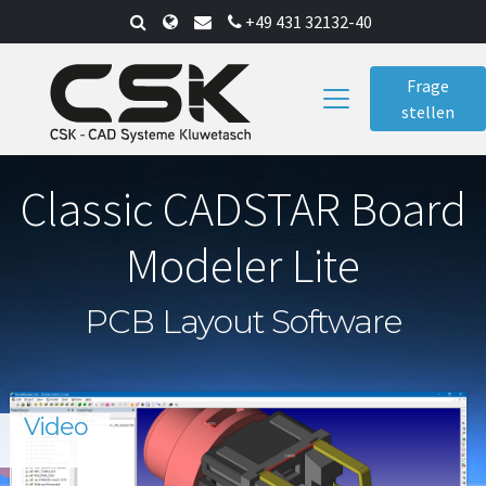
Skip
+49 431 32132-40
to
main
Frage
content
stellen
Classic CADSTAR Board
Modeler Lite
PCB Layout Software
Video