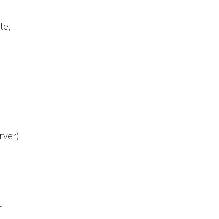
te,
.
rver)
r