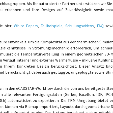
hbaugruppen. Als Ihr autorisierter Partner unterstützen wir Sie 
g zu erkennen und Ihre Designs auf Zuverlässigkeit sowie ma
ie hier:
White Papers
,
Fallbeispiele
,
Schulungsvideos
,
FAQ
sowi
ieure entwickelt, um die Komplexität aus der thermischen Simulat
ezialkenntnisse in Strömungsmechanik erforderlich, um schnel
muliert die Temperaturverteilung in einem geometrischen 3D-M
 Verlauf interner und externer Wärmeflüsse – inklusive Kühlung
n Ihrem konkreten Design berücksichtigt. Dieser Ansatz bild
und berücksichtigt dabei auch gepluggte, ungepluggte sowie Blin
tion in den eCADSTAR-Workflow durch die von uns bereitgestellte
m alle relevanten Fertigungsdaten (Gerber, Excellon, IDF, IPC-
Rth) automatisiert zu exportieren. Die TRM-Umgebung bietet 
nen können via Bitmap importiert, Layouts durch geometrische 
virtuell aufgesetzt werden. Das System berechnet zudem zeitabh