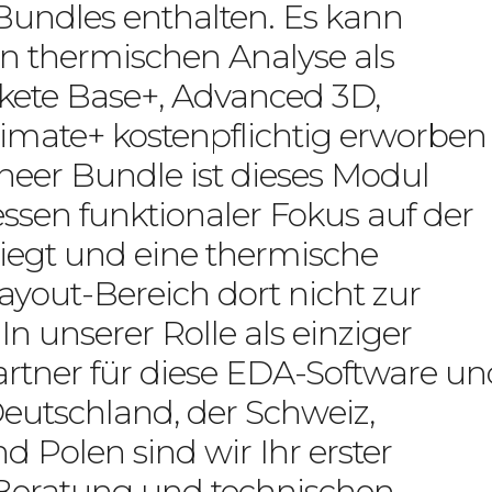
undles enthalten. Es kann
en thermischen Analyse als
kete Base+, Advanced 3D,
mate+ kostenpflichtig erworben
neer Bundle ist dieses Modul
essen funktionaler Fokus auf der
liegt und eine thermische
yout-Bereich dort nicht zur
unserer Rolle als einziger
artner für diese EDA-Software un
eutschland, der Schweiz,
d Polen sind wir Ihr erster
 Beratung und technischen