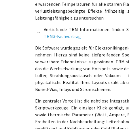
erwartenden Temperaturen für alle starren Flac
verlustleistungsbedingte Effekte frühzeiti
Leistungsfähigkeit zu untersuchen.
Vertiefende TRM-Informationen finden S
TRM3-Fachvortrag
Die Software wurde gezielt für Elektronikingen
nehmen: Hierzu sind keine tiefgreifenden Sp
verwertbare Erkenntnisse zu gewinnen. TRM si
das die Wechselwirkung von Hotspots sowie den
Lüfter, Strahlungsaustausch oder Vakuum – i
physikalische Realität Ihres Layouts exakt ab 
Buried-Vias, Inlays und Stromschienen.
Ein zentraler Vorteil ist die nahtlose Integra
Skriptwerkzeuge. Ein einziger Klick genügt, u
sowie thermische Parameter (Watt, Ampere, 
Freiheiten in der Nachbearbeitung: Leiterbah
modifiziert und Kühlkörper oder Cold Plates 