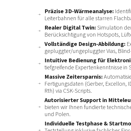
Präzise 3D-Wärmeanalyse:
Identi
Leiterbahnen für alle starren Flach
Realer Digital Twin:
Simulation de
Berücksichtigung von Hotspots, Lü
Vollständige Design-Abbildung:
Ex
gepluggter/ungepluggter Vias, Blind
Intuitive Bedienung für Elektroni
tiefgreifende Expertenkenntnisse i
Massive Zeitersparnis:
Automatisie
Fertigungsdaten (Gerber, Excellon, 
Rth) via CSK-Scripts.
Autorisierter Support in Mittele
bieten wir Ihnen fundierte technisc
und Polen.
Individuelle Testphase & Startmo
Teststellung inklusive fachlicher E