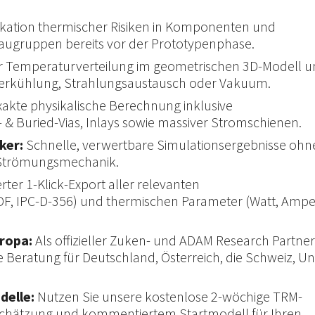
fikation thermischer Risiken in Komponenten und
baugruppen bereits vor der Prototypenphase.
r Temperaturverteilung im geometrischen 3D-Modell u
fterkühlung, Strahlungsaustausch oder Vakuum.
akte physikalische Berechnung inklusive
- & Buried-Vias, Inlays sowie massiver Stromschienen.
ker:
Schnelle, verwertbare Simulationsergebnisse ohn
n Strömungsmechanik.
rter 1-Klick-Export aller relevanten
IDF, IPC-D-356) und thermischen Parameter (Watt, Ampe
uropa:
Als offizieller Zuken- und ADAM Research Partner
he Beratung für Deutschland, Österreich, die Schweiz, U
delle:
Nutzen Sie unsere kostenlose 2-wöchige TRM-
inschätzung und kommentiertem Startmodell für Ihren