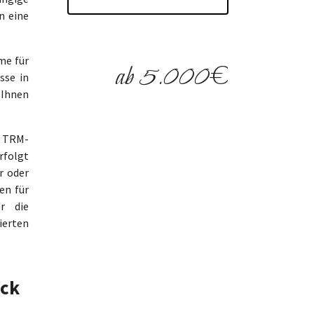
n eine
me für
ab 5.000€
sse in
 Ihnen
e TRM-
rfolgt
r oder
en für
er die
ierten
ick