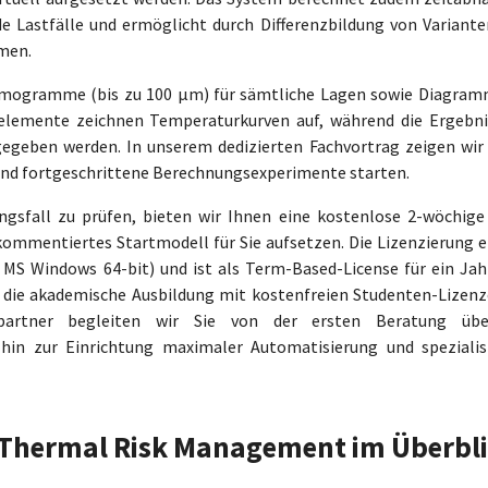
e Lastfälle und ermöglicht durch Differenzbildung von Variante
men.
rmogramme (bis zu 100 µm) für sämtliche Lagen sowie Diagram
elemente zeichnen Temperaturkurven auf, während die Ergebni
gegeben werden. In unserem dedizierten Fachvortrag zeigen wir
 und fortgeschrittene Berechnungsexperimente starten.
ngsfall zu prüfen, bieten wir Ihnen eine kostenlose 2-wöchig
kommentiertes Startmodell für Sie aufsetzen. Die Lizenzierung e
, MS Windows 64-bit) und ist als Term-Based-License für ein Jah
r die akademische Ausbildung mit kostenfreien Studenten-Lizenz
iebspartner begleiten wir Sie von der ersten Beratung üb
 hin zur Einrichtung maximaler Automatisierung und spezialis
R Thermal Risk Management im Überbl