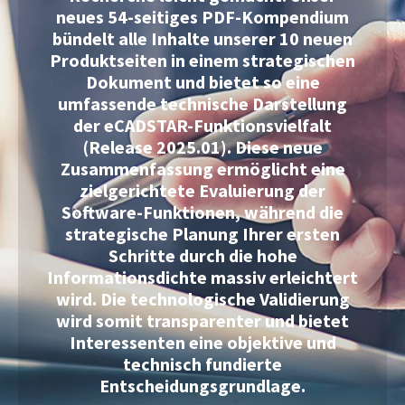
neues 54-seitiges PDF-Kompendium
bündelt alle Inhalte unserer 10 neuen
Produktseiten in einem strategischen
Dokument und bietet so eine
umfassende technische Darstellung
der eCADSTAR-Funktionsvielfalt
(Release 2025.01). Diese neue
Zusammenfassung ermöglicht eine
zielgerichtete Evaluierung der
Software-Funktionen, während die
strategische Planung Ihrer ersten
Schritte durch die hohe
Informationsdichte massiv erleichtert
wird. Die technologische Validierung
wird somit transparenter und bietet
Interessenten eine objektive und
technisch fundierte
Entscheidungsgrundlage.