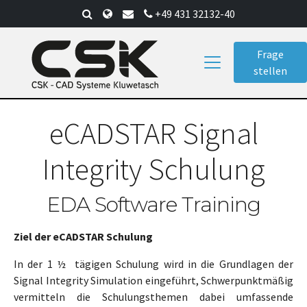
Skip
+49 431 32132-40
to
main
Frage
content
stellen
eCADSTAR Signal
Integrity Schulung
EDA Software Training
Ziel der eCADSTAR Schulung
In der 1 ½ tägigen Schulung wird in die Grundlagen der
Signal Integrity Simulation eingeführt, Schwerpunktmäßig
vermitteln die Schulungsthemen dabei umfassende