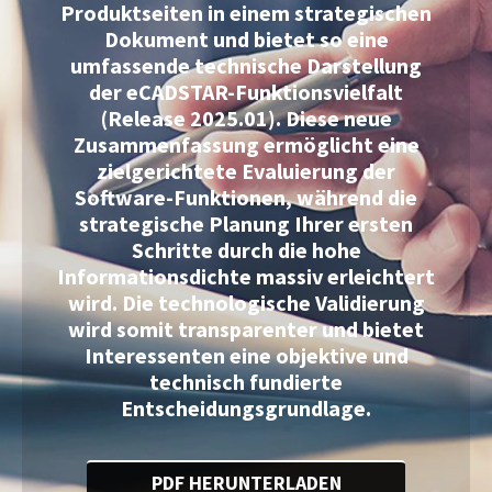
Produktseiten in einem strategischen
Dokument und bietet so eine
umfassende technische Darstellung
der eCADSTAR-Funktionsvielfalt
(Release 2025.01). Diese neue
Zusammenfassung ermöglicht eine
zielgerichtete Evaluierung der
Software-Funktionen, während die
strategische Planung Ihrer ersten
Schritte durch die hohe
Informationsdichte massiv erleichtert
wird. Die technologische Validierung
wird somit transparenter und bietet
Interessenten eine objektive und
technisch fundierte
Entscheidungsgrundlage.
PDF HERUNTERLADEN