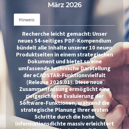
März 2026
Hinweis:
Recherche leicht gemacht: Unser
neues 54-seitiges PDF-Kompendium
bündelt alle Inhalte unserer 10 neuen
Produktseiten in einem strategischen
Dokument und bietet so eine
umfassende technische Darstellung
der eCADSTAR-Funktionsvielfalt
(Release 2025.01). Diese neue
Zusammenfassung ermöglicht eine
zielgerichtete Evaluierung der
Software-Funktionen, während die
strategische Planung Ihrer ersten
Schritte durch die hohe
Informationsdichte massiv erleichtert