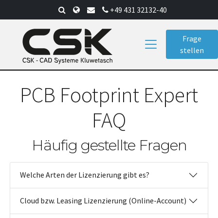
Skip
+49 431 32132-40
to
main
Frage
content
stellen
PCB Footprint Expert
FAQ
Häufig gestellte Fragen
Welche Arten der Lizenzierung gibt es?
Cloud bzw. Leasing Lizenzierung (Online-Account)