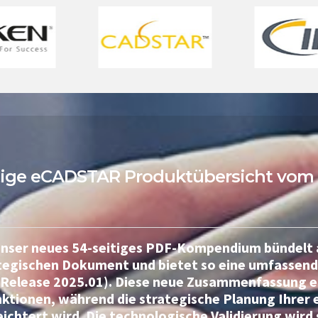
tige eCADSTAR Produktübersicht vom 3
nser neues 54-seitiges PDF-Kompendium bündelt a
tegischen Dokument und bietet so eine umfassend
(Release 2025.01). Diese neue Zusammenfassung er
ktionen, während die strategische Planung Ihrer e
ichtert wird. Die technologische Validierung wird