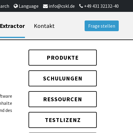
arch
Language
info@cskl.de
+49 431 32132-40
Extractor
Kontakt
Frage stellen
PRODUKTE
SCHULUNGEN
ftware
RESSOURCEN
nhalte
nd des
TESTLIZENZ