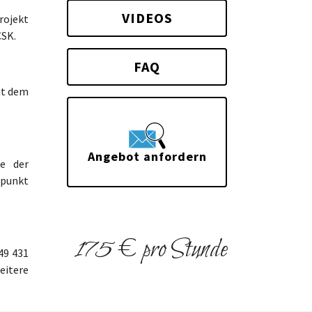
VIDEOS
rojekt
CSK.
FAQ
it dem
Angebot anfordern
me der
tpunkt
175 € pro Stunde
49 431
eitere